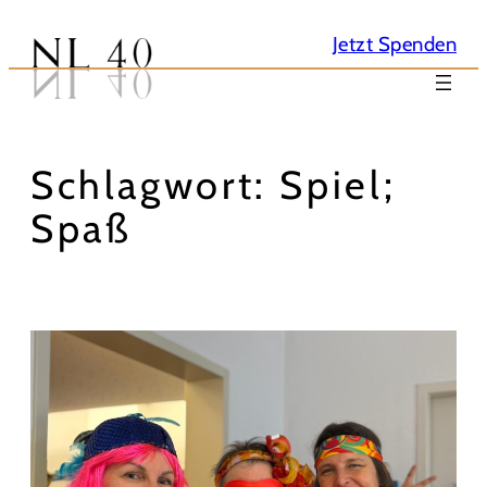
Jetzt Spenden
Verein
NL40
Schlagwort:
Spiel;
Spaß