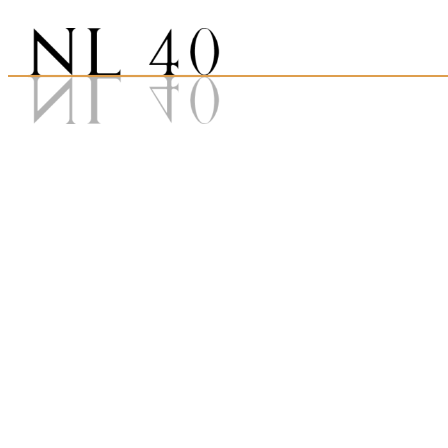
Verein
NL40