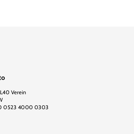
to
NL40 Verein
W
00 0523 4000 0303