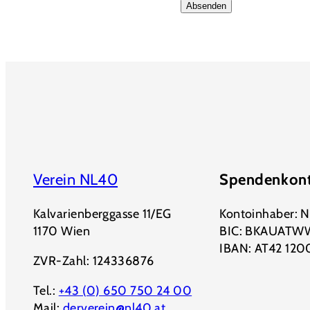
Verein NL40
Spendenkon
Kalvarienberggasse 11/EG
Kontoinhaber: 
1170 Wien
BIC: BKAUATW
IBAN: AT42 12
ZVR-Zahl: 124336876
Tel.:
+43 (0) 650 750 24 00
Mail:
derverein@nl40.at